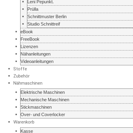
Leni Pepunkt.
Prülla
Schnittmuster Berlin
Studio Schnittreif
eBook
FreeBook
Lizenzen
Nähanleitungen
Videoanleitungen
Stoffe
Zubehör
Nähmaschinen
Elektrische Maschinen
Mechanische Maschinen
Stickmaschinen
Over- und Coverlocker
Warenkorb
Kasse