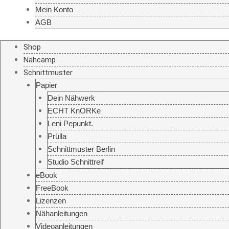
Mein Konto
AGB
Shop
Nähcamp
Schnittmuster
Papier
Dein Nähwerk
ECHT KnORKe
Leni Pepunkt.
Prülla
Schnittmuster Berlin
Studio Schnittreif
eBook
FreeBook
Lizenzen
Nähanleitungen
Videoanleitungen