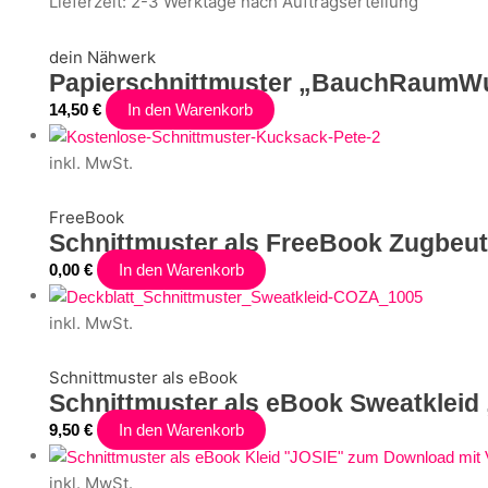
Lieferzeit:
2-3 Werktage nach Auftragserteilung
dein Nähwerk
Papierschnittmuster „BauchRaumWu
14,50
€
In den Warenkorb
inkl. MwSt.
FreeBook
Schnittmuster als FreeBook Zugbeu
0,00
€
In den Warenkorb
inkl. MwSt.
Schnittmuster als eBook
Schnittmuster als eBook Sweatklei
9,50
€
In den Warenkorb
inkl. MwSt.