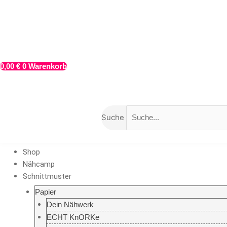
Schnittmuster
Zum
als
Inhalt
eBook
springen
"SHIWA
for
Kids"
0,00
€
0
Warenkorb
Sweater
-
LIVEgenäht
Menge
Suche
Shop
Nähcamp
Schnittmuster
Papier
Dein Nähwerk
ECHT KnORKe