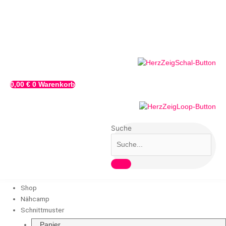
Zum
Inhalt
springen
0,00
€
0
Warenkorb
Suche
Shop
Nähcamp
Schnittmuster
Papier