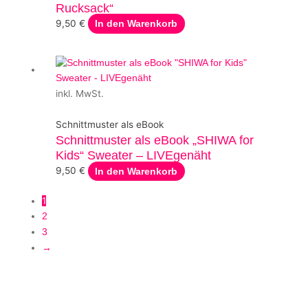
Rucksack“
9,50
€
In den Warenkorb
inkl. MwSt.
Schnittmuster als eBook
Schnittmuster als eBook „SHIWA for
Kids“ Sweater – LIVEgenäht
9,50
€
In den Warenkorb
1
2
3
→