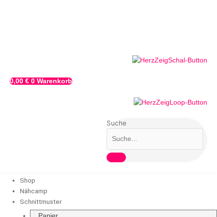
Zum
Inhalt
springen
0,00
€
0
Warenkorb
Suche
Shop
Nähcamp
Schnittmuster
Papier