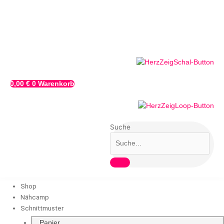
Zum
Inhalt
springen
0,00
€
0
Warenkorb
Suche
Shop
Nähcamp
Schnittmuster
Papier