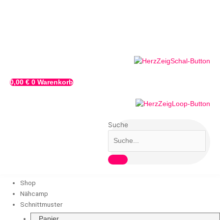
Zum
Nähanleitung
Inhalt
„Chamä-
springen
Chamäleon“
Sweater
zum
kostenlosen
Download
Menge
0,00
€
0
Warenkorb
Suche
Shop
Nähcamp
Schnittmuster
Papier