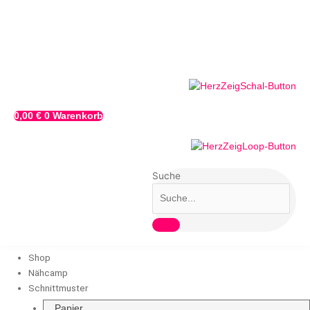
Zum
Papierschnittmuster
Inhalt
Jacke
springen
"SHIWA"
mit
Anleitung
|
Gr.
34-
0,00
€
0
Warenkorb
54
Menge
Suche
Shop
Nähcamp
Schnittmuster
Papier