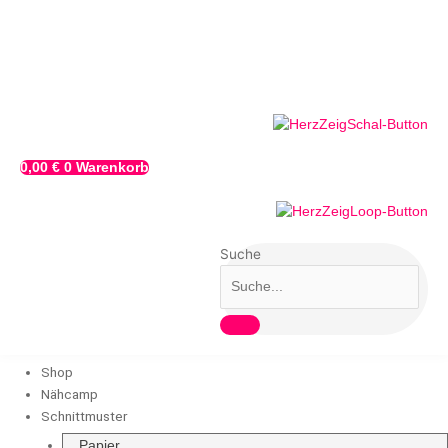
Zum
Papierschnittmuster
Inhalt
"Addalinchen"
springen
-
von
ECHT
KnORKe
Menge
0,00
€
0
Warenkorb
Suche
Shop
Nähcamp
Schnittmuster
Papier