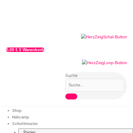
Zum
Inhalt
springen
0,00
€
0
Warenkorb
Suche
Shop
Nähcamp
Schnittmuster
Papier