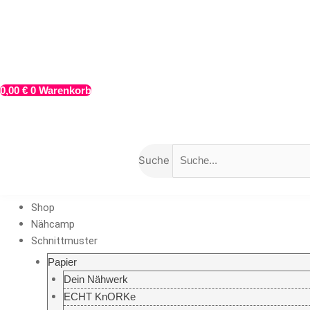
Zum
Inhalt
springen
0,00
€
0
Warenkorb
Suche
Shop
Nähcamp
Schnittmuster
Papier
Dein Nähwerk
ECHT KnORKe