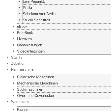
Leni Pepunkt.
Prülla
Schnittmuster Berlin
Studio Schnittreif
eBook
FreeBook
Lizenzen
Nähanleitungen
Videoanleitungen
Stoffe
Zubehör
Nähmaschinen
Elektrische Maschinen
Mechanische Maschinen
Stickmaschinen
Over- und Coverlocker
Warenkorb
Kasse