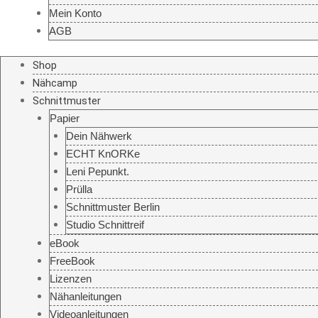
Mein Konto
AGB
Shop
Nähcamp
Schnittmuster
Papier
Dein Nähwerk
ECHT KnORKe
Leni Pepunkt.
Prülla
Schnittmuster Berlin
Studio Schnittreif
eBook
FreeBook
Lizenzen
Nähanleitungen
Videoanleitungen