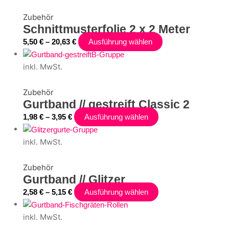
Zubehör
Schnittmusterfolie 2 x 2 Meter
5,50
€
–
20,63
€
Ausführung wählen
inkl. MwSt.
Zubehör
Gurtband // gestreift Classic 2
1,98
€
–
3,95
€
Ausführung wählen
inkl. MwSt.
Zubehör
Gurtband // Glitzer
2,58
€
–
5,15
€
Ausführung wählen
inkl. MwSt.