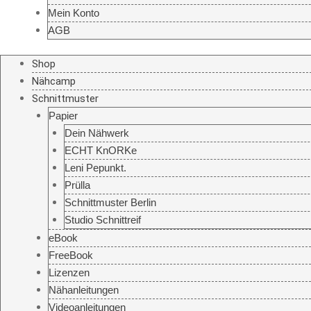
Mein Konto
AGB
Shop
Nähcamp
Schnittmuster
Papier
Dein Nähwerk
ECHT KnORKe
Leni Pepunkt.
Prülla
Schnittmuster Berlin
Studio Schnittreif
eBook
FreeBook
Lizenzen
Nähanleitungen
Videoanleitungen