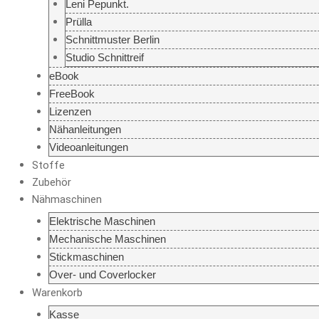
Leni Pepunkt.
Prülla
Schnittmuster Berlin
Studio Schnittreif
eBook
FreeBook
Lizenzen
Nähanleitungen
Videoanleitungen
Stoffe
Zubehör
Nähmaschinen
Elektrische Maschinen
Mechanische Maschinen
Stickmaschinen
Over- und Coverlocker
Warenkorb
Kasse