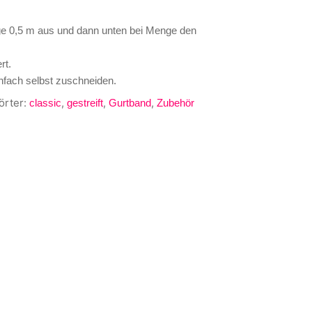
nge 0,5 m aus und dann unten bei Menge den
rt.
nfach selbst zuschneiden.
rter:
,
,
,
classic
gestreift
Gurtband
Zubehör