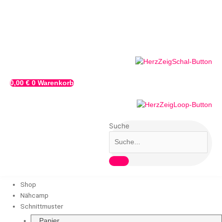
Zum
Inhalt
springen
0,00
€
0
Warenkorb
Suche
Shop
Nähcamp
Schnittmuster
Papier