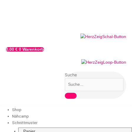
Zum
Inhalt
springen
0,00
€
0
Warenkorb
Suche
Shop
Nähcamp
Schnittmuster
Papier