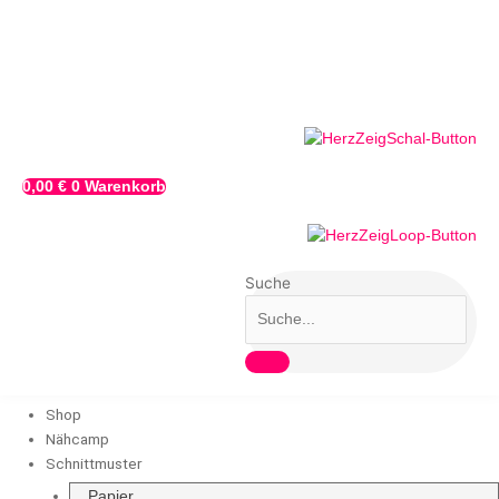
Zum
Inhalt
springen
0,00
€
0
Warenkorb
Suche
Shop
Nähcamp
Schnittmuster
Papier