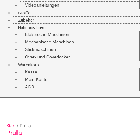
Videoanleitungen
Stoffe
Zubehör
Nähmaschinen
Elektrische Maschinen
Mechanische Maschinen
Stickmaschinen
Over- und Coverlocker
Warenkorb
Kasse
Mein Konto
AGB
/ Prülla
Start
Prülla